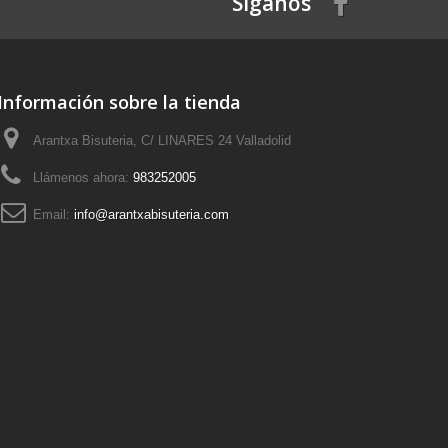
Síganos
Información sobre la tienda
Arantxa Bisuteria, C/ LINARES 24 Valladolid
Llámenos ahora:
983252005
Email:
info@arantxabisuteria.com