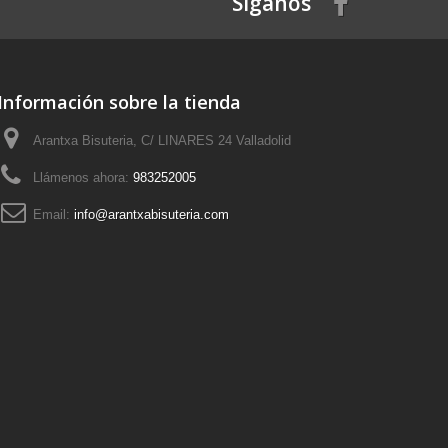
Síganos
Información sobre la tienda
Arantxa Bisuteria, C/ LINARES 24 Valladolid
Llámenos ahora:
983252005
Email:
info@arantxabisuteria.com