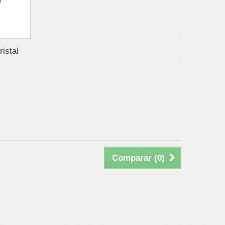
istal
Comparar (
0
)