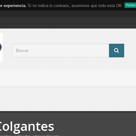
r experiencia.
Si no indica lo contrario, asumimos que todo está OK.
Perfec
Colgantes