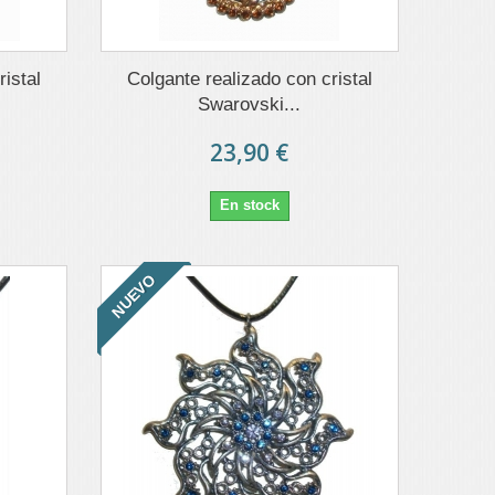
istal
Colgante realizado con cristal
Swarovski...
23,90 €
En stock
NUEVO