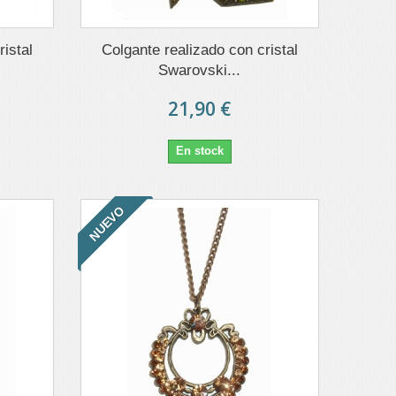
istal
Colgante realizado con cristal
Swarovski...
21,90 €
En stock
NUEVO