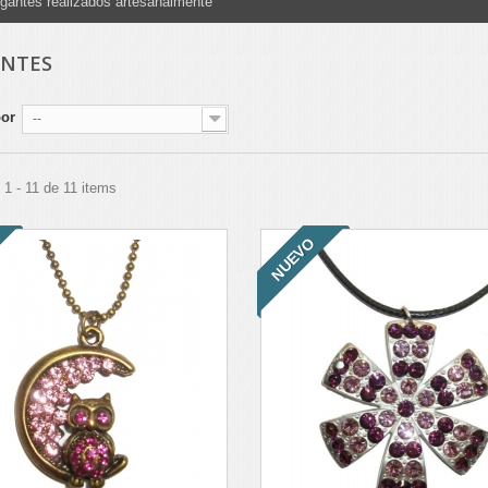
gantes realizados artesanalmente
ANTES
por
--
1 - 11 de 11 items
NUEVO