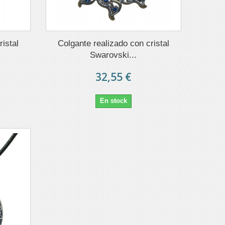
istal
Colgante realizado con cristal
Swarovski...
32,55 €
En stock