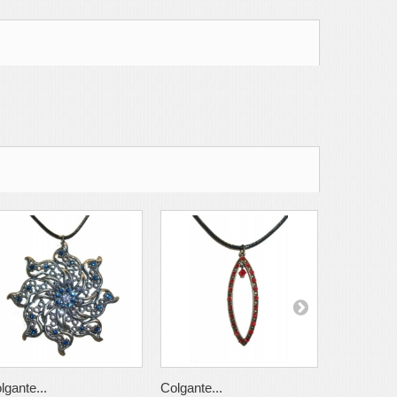
lgante...
Colgante...
Pulsera...