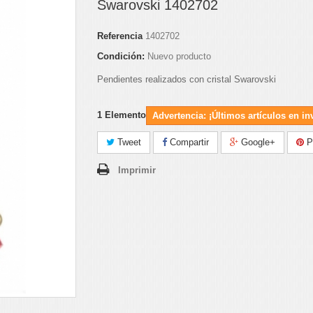
Swarovski 1402702
Referencia
1402702
Condición:
Nuevo producto
Pendientes realizados con cristal Swarovski
1
Elemento
Advertencia: ¡Últimos artículos en in
Tweet
Compartir
Google+
Pi
Imprimir