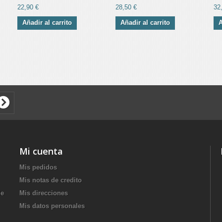
22,90 €
28,50 €
32
Añadir al carrito
Añadir al carrito
A
Mi cuenta
Mis pedidos
Mis notas de credito
de
Mis direcciones
Mis datos personales