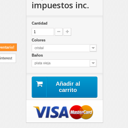
impuestos inc.
Cantidad
Colores
ventario!
cristal
Baños
nterest
plata vieja
Añadir al
carrito